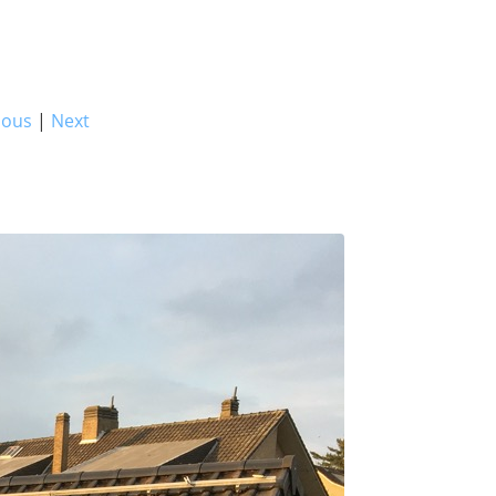
ious
|
Next